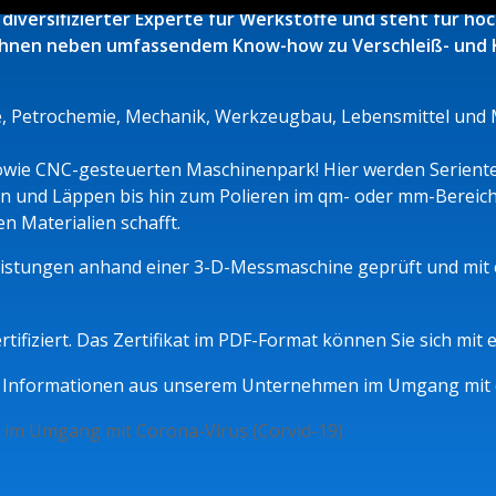
iversifizierter Experte für Werkstoffe und steht für ho
r Ihnen neben umfassendem Know-how zu Verschleiß- und Ko
, Petrochemie, Mechanik, Werkzeugbau, Lebensmittel und M
ie CNC-gesteuerten Maschinenpark! Hier werden Serienteil
 und Läppen bis hin zum Polieren im qm- oder mm-Bereich: 
n Materialien schafft.
Leistungen anhand einer 3-D-Messmaschine geprüft und mit
rtifiziert. Das Zertifikat im PDF-Format können Sie sich mit
Sie Informationen aus unserem Unternehmen im Umgang mit 