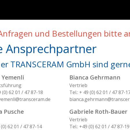
 Anfragen und Bestellungen bitte a
e Ansprechpartner
der TRANSCERAM GmbH sind gerne 
 Yemenli
Bianca Gehrmann
tsführung
Vertrieb
9 (0) 62 01 / 47 87-18
Tel.: + 49 (0) 62 01 / 47 87-1
yemenli@transceram.de
bianca.gehrmann@transcer
a Pusche
Gabriele Roth-Bauer
Vertrieb
 (0) 62 01 / 47 87-14
Tel.: +49 (0) 62 01 / 47 87-19