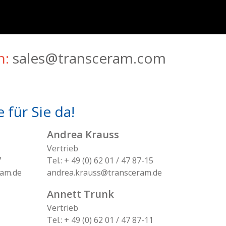
n:
sales@transceram.com
für Sie da!
Andrea Krauss
Vertrieb
7
Tel.: + 49 (0) 62 01 / 47 87-15
am.de
andrea.krauss@transceram.de
Annett Trunk
Vertrieb
Tel.: + 49 (0) 62 01 / 47 87-11