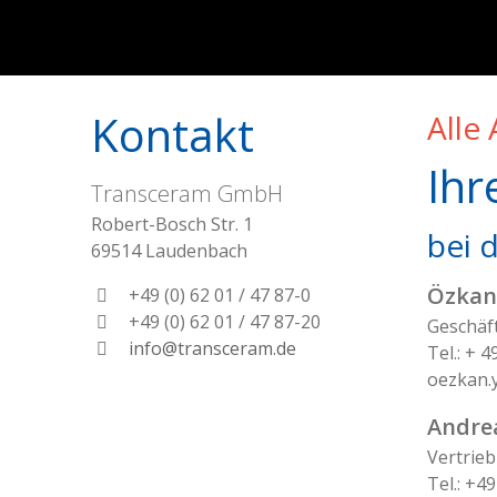
Kontakt
Alle
Ihr
Transceram GmbH
Robert-Bosch Str. 1
bei 
69514
Laudenbach
Özkan
+49 (0) 62 01 / 47 87-0
+49 (0) 62 01 / 47 87-20
Geschäf
info@transceram.de
Tel.: + 4
oezkan.
Andre
Vertrieb
Tel.: +49